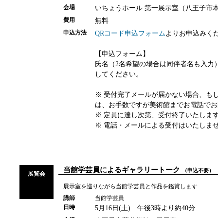
いちょうホール 第一展示室（八王子市本町
会場
無料
費用
QRコード申込フォーム
よりお申込みくだ
申込方法
【申込フォーム】
氏名（2名希望の場合は同伴者名も入力
してください。
※ 受付完了メールが届かない場合、も
は、お手数ですが美術館までお電話でお
※ 定員に達し次第、受付終了いたしま
※ 電話・メールによる受付はいたしま
当館学芸員によるギャラリートーク
（申込不要）
展覧会
展示室を巡りながら当館学芸員と作品を鑑賞します
講師
当館学芸員
5月16日(土) 午後3時より約40分
日時